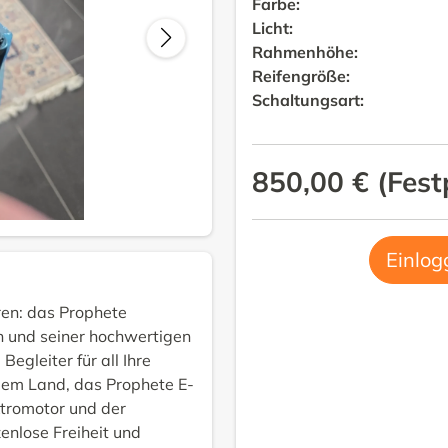
Farbe
:
Licht
:
Rahmenhöhe
:
Reifengröße
:
Schaltungsart
:
850,00 €
(
Fest
Einlog
ren: das Prophete
n und seiner hochwertigen
Begleiter für all Ihre
 dem Land, das Prophete E-
ktromotor und der
enlose Freiheit und