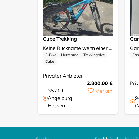
Cube Trekking
Gar
Keine Rückname wenn einer interessiert ist und sich meldet und möchte diesen Bike haben ist eine Rückname Ausgeschlossen Nur Abholung vor Ort Nur Barzahlung vor Ort Kein Versand Ich verkaufe mein Trekkingbike, das sich in einem gebrauchten, aber gut erhaltenen Zustand befindet. Es ist eine ideale Wahl für alle, die gerne längere Strecken zurücklegen und dabei Komfort und Stabilität genießen möchten. Die Preisgestaltung ist fest, was bedeutet, dass Sie sofort kaufen können, ohne auf Gebote warten zu müssen. Es handelt sich um ein zuverlässiges Fahrrad, das bereit ist, neue Abenteuer mit Ihnen zu erleben. Bei Fragen oder für weitere Informationen stehe ich Ihnen gerne zur Verfügung!
E-Bike
Herrenrad
Trekkingbike
Fah
Cube
Privater Anbieter
2.800,00 €
Pri
35719
Merken
Angelburg
9
Hessen
i