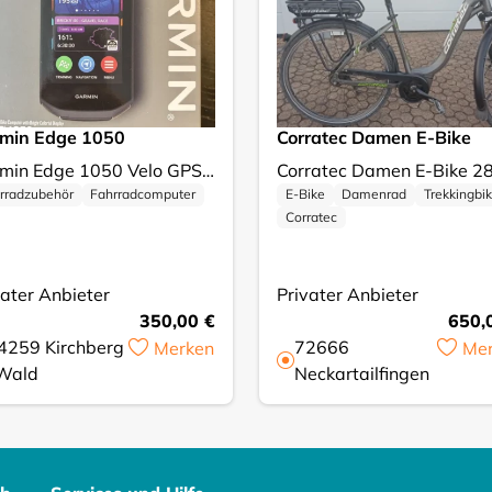
min Edge 1050
Corratec Damen E-Bike
Garmin Edge 1050 Velo GPS-Computer - Top Zustand! Verkaufe einen gebrauchten Garmin Velocomputer. Das Gerät ist ideal für ambitionierte Velofahrer. Es ist in einem sehr guten Zustand, wenig gebraucht und weist keine Kratzer oder Schäden auf und funktioniert einwandfrei. Perfekt für lange Touren im Sommer! Inklusive Originalverpackung. Ein tolles Gerät für alle, die ihre Leistung verbessern wollen. Auf dem Display befindet sich seit Anfang eine Schutzfolie.
rradzubehör
Fahrradcomputer
E-Bike
Damenrad
Trekkingbi
Corratec
vater Anbieter
Privater Anbieter
350,00 €
650,
4259
Kirchberg
72666
Merken
Me
.Wald
Neckartailfingen