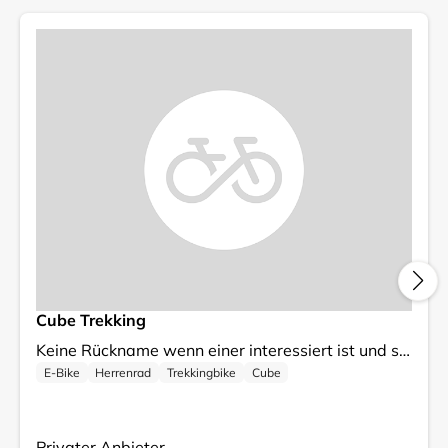
Cube Trekking
Keine Rückname wenn einer interessiert ist und sich meldet und möchte diesen Bike haben ist eine Rückname Ausgeschlossen Nur Abholung vor Ort Nur Barzahlung vor Ort Kein Versand Ich verkaufe mein Trekkingbike, das sich in einem gebrauchten, aber gut erhaltenen Zustand befindet. Es ist eine ideale Wahl für alle, die gerne längere Strecken zurücklegen und dabei Komfort und Stabilität genießen möchten. Die Preisgestaltung ist fest, was bedeutet, dass Sie sofort kaufen können, ohne auf Gebote warten zu müssen. Es handelt sich um ein zuverlässiges Fahrrad, das bereit ist, neue Abenteuer mit Ihnen zu erleben. Bei Fragen oder für weitere Informationen stehe ich Ihnen gerne zur Verfügung!
E-Bike
Herrenrad
Trekkingbike
Cube
Privater Anbieter