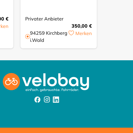
00 €
Privater Anbieter
Privater A
350,00 €
rken
94259
Kirchberg
72666
Merken
i.Wald
Neckarta
Facebook
Instagram
Instagram