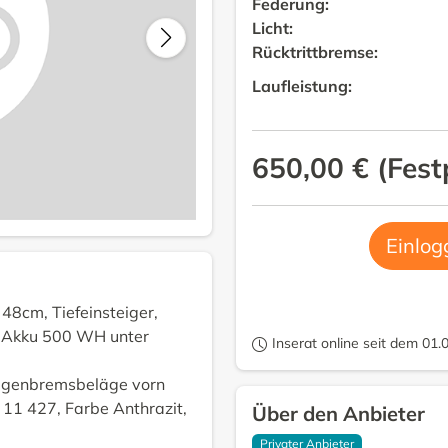
Federung
:
Licht
:
Rücktrittbremse
:
Laufleistung
:
650,00 €
(
Fest
Einlog
48cm, Tiefeinsteiger,
h Akku 500 WH unter
Inserat online seit dem 01.
lgenbremsbeläge vorn
M 11 427, Farbe Anthrazit,
Über den Anbieter
Privater Anbieter