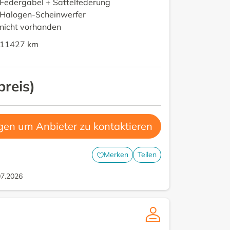
Federgabel + Sattelfederung
Halogen-Scheinwerfer
nicht vorhanden
11427
km
preis
)
gen um Anbieter zu kontaktieren
Merken
Teilen
07.2026