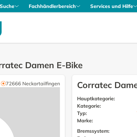
Suche
Fachhändlerbereich
Services und Hilfe
rratec Damen E-Bike
Corratec Dame
72666
Neckartailfingen
Hauptkategorie
:
Kategorie
:
Typ
:
Marke
:
Bremssystem
: