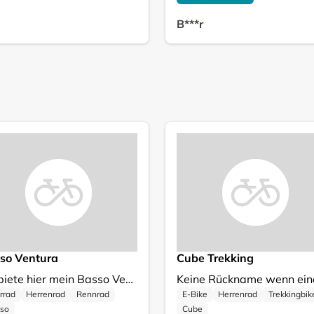
B***r
so Ventura
Cube Trekking
Ich biete hier mein Basso Ventura Rennrad zum Verkauf an. Es ist ein hochwertiges Carbon-Rennrad, das für Geschwindigkeit und Komfort auf der Straße konzipiert wurde. Dieses Modell ist ideal für ambitionierte Radfahrer und bietet eine hervorragende Performance. * Rahmenmaterial: Carbon * Bremssystem: Scheibenbremsen für zuverlässige Bremskraft * Farbe: Mattes Schwarz * Marke: Basso Ventura Das Rad ist in einem sehr guten Zustand und wurde stets gepflegt. Es weist nur minimale Gebrauchsspuren auf und ist sofort einsatzbereit für deine nächste Tour. Wurde maximal 500 km gefahren. Alter 3 Jahre, Neupreis 3.000€. Rahmengröße 53cm Schreib mir einfach, wenn du Fragen hast.
rrad
Herrenrad
Rennrad
E-Bike
Herrenrad
Trekkingbik
so
Cube