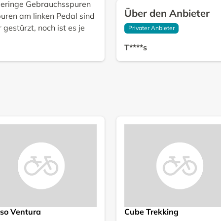
 Geringe Gebrauchsspuren
Über den Anbieter
puren am linken Pedal sind
gestürzt, noch ist es je
Privater Anbieter
T****s
so Ventura
Cube Trekking