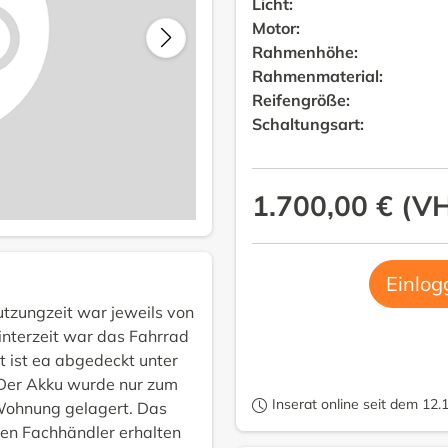
Licht
:
Motor
:
Rahmenhöhe
:
Rahmenmaterial
:
Reifengröße
:
Schaltungsart
:
1.700,00 €
(
V
Einlog
tzungzeit war jeweils von
interzeit war das Fahrrad
 ist ea abgedeckt unter
 Der Akku wurde nur zum
Inserat online seit dem 12.
 Wohnung gelagert. Das
den Fachhändler erhalten