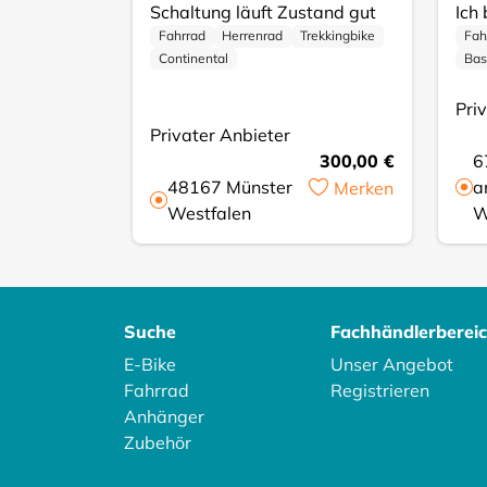
Schaltung läuft Zustand gut
Fahrrad
Herrenrad
Trekkingbike
Fah
Continental
Bas
Pri
Privater Anbieter
300,00 €
6
48167
Münster
a
Merken
Westfalen
W
Suche
Fachhändlerberei
E-Bike
Unser Angebot
Fahrrad
Registrieren
Anhänger
Zubehör