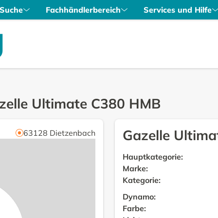
Suche
Fachhändlerbereich
Services und Hilfe
zelle Ultimate C380 HMB
Gazelle Ultim
63128
Dietzenbach
Hauptkategorie
:
Marke
:
Kategorie
:
Dynamo
:
Farbe
: