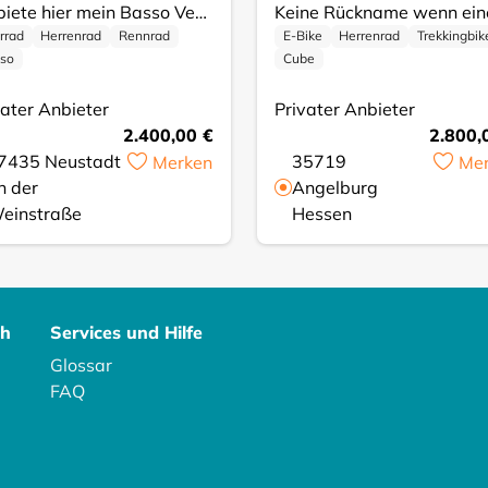
Ich biete hier mein Basso Ventura Rennrad zum Verkauf an. Es ist ein hochwertiges Carbon-Rennrad, das für Geschwindigkeit und Komfort auf der Straße konzipiert wurde. Dieses Modell ist ideal für ambitionierte Radfahrer und bietet eine hervorragende Performance. * Rahmenmaterial: Carbon * Bremssystem: Scheibenbremsen für zuverlässige Bremskraft * Farbe: Mattes Schwarz * Marke: Basso Ventura Das Rad ist in einem sehr guten Zustand und wurde stets gepflegt. Es weist nur minimale Gebrauchsspuren auf und ist sofort einsatzbereit für deine nächste Tour. Wurde maximal 500 km gefahren. Alter 3 Jahre, Neupreis 3.000€. Rahmengröße 53cm Schreib mir einfach, wenn du Fragen hast.
rrad
Herrenrad
Rennrad
E-Bike
Herrenrad
Trekkingbik
so
Cube
vater Anbieter
Privater Anbieter
2.400,00 €
2.800,
7435
Neustadt
35719
Merken
Me
n der
Angelburg
einstraße
Hessen
ch
Services und Hilfe
Glossar
FAQ