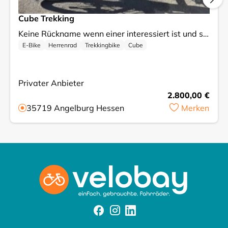
Cube Trekking
Keine Rückname wenn einer interessiert ist und sich meldet und möchte diesen Bike haben ist eine Rückname Ausgeschlossen Nur Abholung vor Ort Nur Barzahlung vor Ort Kein Versand Ich verkaufe mein Trekkingbike, das sich in einem gebrauchten, aber gut erhaltenen Zustand befindet. Es ist eine ideale Wahl für alle, die gerne längere Strecken zurücklegen und dabei Komfort und Stabilität genießen möchten. Die Preisgestaltung ist fest, was bedeutet, dass Sie sofort kaufen können, ohne auf Gebote warten zu müssen. Es handelt sich um ein zuverlässiges Fahrrad, das bereit ist, neue Abenteuer mit Ihnen zu erleben. Bei Fragen oder für weitere Informationen stehe ich Ihnen gerne zur Verfügung!
E-Bike
Herrenrad
Trekkingbike
Cube
Privater Anbieter
2.800,00 €
35719
Angelburg Hessen
Merken
Facebook
Instagram
Instagram