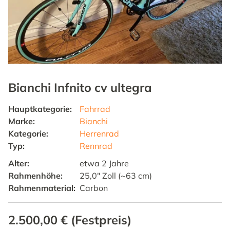
Bianchi Infnito cv ultegra
Hauptkategorie
:
Fahrrad
Marke
:
Bianchi
Kategorie
:
Herrenrad
Typ
:
Rennrad
Alter
:
etwa 2 Jahre
Rahmenhöhe
:
25,0" Zoll (~63 cm)
Rahmenmaterial
:
Carbon
2.500,00 €
(
Festpreis
)