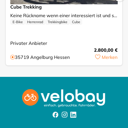
Cube Trekking
Keine Rückname wenn einer interessiert ist und sich meldet und möchte diesen Bike haben ist eine Rückname Ausgeschlossen Nur Abholung vor Ort Nur Barzahlung vor Ort Kein Versand Ich verkaufe mein Trekkingbike, das sich in einem gebrauchten, aber gut erhaltenen Zustand befindet. Es ist eine ideale Wahl für alle, die gerne längere Strecken zurücklegen und dabei Komfort und Stabilität genießen möchten. Die Preisgestaltung ist fest, was bedeutet, dass Sie sofort kaufen können, ohne auf Gebote warten zu müssen. Es handelt sich um ein zuverlässiges Fahrrad, das bereit ist, neue Abenteuer mit Ihnen zu erleben. Bei Fragen oder für weitere Informationen stehe ich Ihnen gerne zur Verfügung!
E-Bike
Herrenrad
Trekkingbike
Cube
Privater Anbieter
2.800,00 €
35719
Angelburg Hessen
Merken
Facebook
Instagram
Instagram