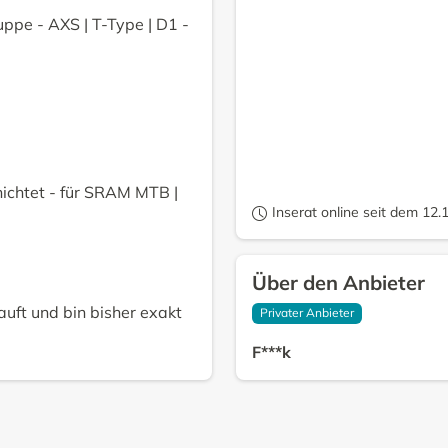
ppe - AXS | T-Type | D1 -
ichtet - für SRAM MTB |
Inserat online seit dem 12.
Über den Anbieter
ft und bin bisher exakt
Privater Anbieter
F***k