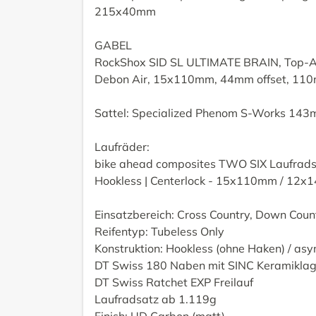
215x40mm
GABEL
RockShox SID SL ULTIMATE BRAIN, Top-A
Debon Air, 15x110mm, 44mm offset, 110
Sattel: Specialized Phenom S-Works 14
Laufräder:
bike ahead composites TWO SIX Laufradsa
Hookless | Centerlock - 15x110mm / 12
Einsatzbereich: Cross Country, Down Coun
Reifentyp: Tubeless Only
Konstruktion: Hookless (ohne Haken) / a
DT Swiss 180 Naben mit SINC Keramikla
DT Swiss Ratchet EXP Freilauf
Laufradsatz ab 1.119g
Finish: UD Carbon (matt)