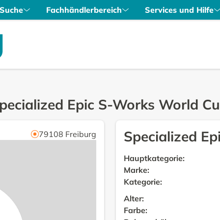
Suche
Fachhändlerbereich
Services und Hilfe
pecialized Epic S-Works World C
Specialized E
79108
Freiburg
Hauptkategorie
:
Marke
:
Kategorie
:
Alter
:
Farbe
: