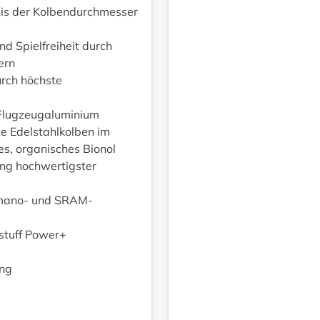
is der Kolbendurchmesser
nd Spielfreiheit durch
ern
urch höchste
Flugzeugaluminium
te Edelstahlkolben im
s, organisches Bionol
ng hochwertigster
himano- und SRAM-
kstuff Power+
ung