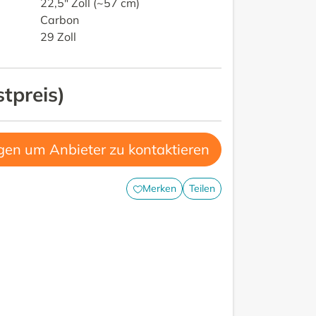
22,5" Zoll (~57 cm)
Carbon
29 Zoll
stpreis
)
gen um Anbieter zu kontaktieren
Merken
Teilen