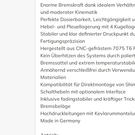
Enorme Bremskraft dank idealem Verhältn
und moderater Kinematik
Perfekte Dosierbarkeit, Leichtgängigkeit u
Hebel- und Pleuellagerung mit 4 Kugellag
Stabiler und klar definierter Druckpunkt d
Fertigungspräzision
Hergestellt aus CNC-gefrästem 7075 T6 
Kein Überhitzen des Systems durch polier
Bremssattel und extrem temperaturstabile
Annähernd verschleißfrei durch Verwendu
Materialien
Kompatibilität für Direktmontage von S
Schalthebeln mit optionalem Interface
Inklusive fadingstabiler und kräftiger Tric
Bremsbeläge
Hochdruckleitungen mit Kevlarummantel
Made in Germany
Antrieb: