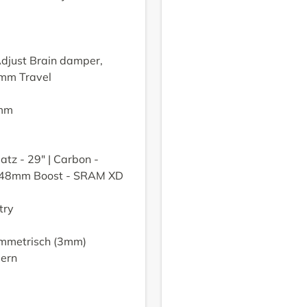
djust Brain damper,
mm Travel
3mm
tz - 29" | Carbon -
x148mm Boost - SRAM XD
try
symmetrisch (3mm)
gern