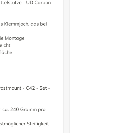
telstütze - UD Carbon -
as Klemmjoch, das bei
reie Montage
eicht
fläche
Postmount - C42 - Set -
ur ca. 240 Gramm pro
tmöglicher Steifigkeit