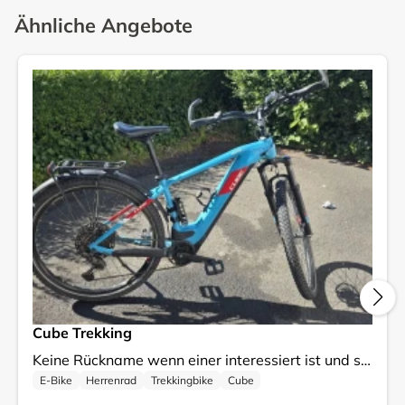
Ähnliche Angebote
Cube Trekking
Keine Rückname wenn einer interessiert ist und sich meldet und möchte diesen Bike haben ist eine Rückname Ausgeschlossen Nur Abholung vor Ort Nur Barzahlung vor Ort Kein Versand Ich verkaufe mein Trekkingbike, das sich in einem gebrauchten, aber gut erhaltenen Zustand befindet. Es ist eine ideale Wahl für alle, die gerne längere Strecken zurücklegen und dabei Komfort und Stabilität genießen möchten. Die Preisgestaltung ist fest, was bedeutet, dass Sie sofort kaufen können, ohne auf Gebote warten zu müssen. Es handelt sich um ein zuverlässiges Fahrrad, das bereit ist, neue Abenteuer mit Ihnen zu erleben. Bei Fragen oder für weitere Informationen stehe ich Ihnen gerne zur Verfügung!
E-Bike
Herrenrad
Trekkingbike
Cube